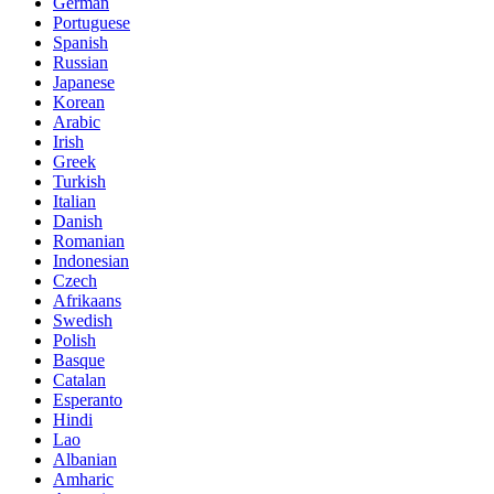
German
Portuguese
Spanish
Russian
Japanese
Korean
Arabic
Irish
Greek
Turkish
Italian
Danish
Romanian
Indonesian
Czech
Afrikaans
Swedish
Polish
Basque
Catalan
Esperanto
Hindi
Lao
Albanian
Amharic