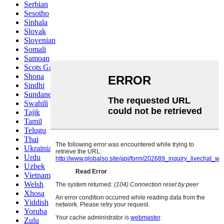
Serbian
Sesotho
Sinhala
Slovak
Slovenian
Somali
Samoan
Scots Gaelic
Shona
Sindhi
Sundanese
Swahili
Tajik
Tamil
Telugu
Thai
Ukrainian
Urdu
Uzbek
Vietnamese
Welsh
Xhosa
Yiddish
Yoruba
Zulu